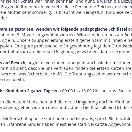
hr kleiner Schatz war Ihnen sehr nah, und nur Sie waren die Bezu
Fragen in Ihnen hoch: Versteht diese Person die Zeichen, die mein 
viele Mütter sehr schwierig. Es braucht viel Feingefühl für diese V
der!
m zu gestalten, wenden wir folgende pädagogische Schlüssel a
its ab dem 3. Monat eingewöhnt werden. Wir orientieren uns am B
ng ein. Unsere Gruppenleitung erstellt gemeinsam mit Ihnen einen
lan. Eine gute professionelle Eingewöhnung legt den Grundstein
inder behutsam an die neue Umgebung gewöhnen, damit sie gerne
s auf Besuch
, begleitet von Ihnen, und geht auch wieder mit Ihne
Kind sieht, dass Sie uns vertrauen, finden die ersten kurzen Tre
n werden, was Sicherheit schafft. Die Trennungszeiten werden schri
i uns bleibt.
Ihr Kind dann 2 ganze Tage
von 09:00 bis 16:00 Uhr bei uns. Sie sind
an die neuen Menschen und die neue Umgebung darf Ihr Kind an
ötigen, geben wir ihm diese individuell. Die Kita soll ein Ort der 
utterschaftspause stattfinden und ist gratis, sprich Sie bezahl
en Erfahrene Kinder haben meist eine stark verkürzte Angewöhnun