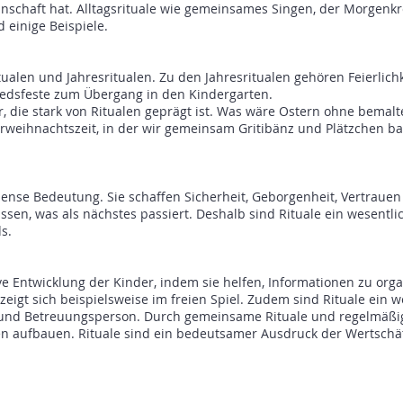
schaft hat. Alltagsrituale wie gemeinsames Singen, der Morgenkr
einige Beispiele.
ualen und Jahresritualen. Zu den Jahresritualen gehören Feierlich
edsfeste zum Übergang in den Kindergarten.
ur, die stark von Ritualen geprägt ist. Was wäre Ostern ohne bemal
rweihnachtszeit, in der wir gemeinsam Gritibänz und Plätzchen b
mense Bedeutung. Sie schaffen Sicherheit, Geborgenheit, Vertraue
issen, was als nächstes passiert. Deshalb sind Rituale ein wesentli
s.
ve Entwicklung der Kinder, indem sie helfen, Informationen zu org
eigt sich beispielsweise im freien Spiel. Zudem sind Rituale ein w
und Betreuungsperson. Durch gemeinsame Rituale und regelmäßi
 aufbauen. Rituale sind ein bedeutsamer Ausdruck der Wertschä